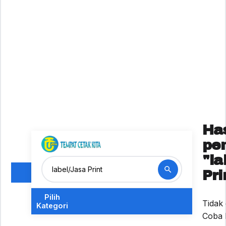
Has
pe
"la
Pri
Pilih
Tidak
Kategori
Coba k