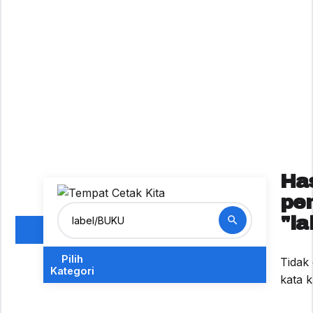
Has
pe
"l
Pilih
Tidak
Kategori
kata k