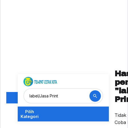
Has
pe
"la
Pri
Pilih
Tidak
Kategori
Coba k